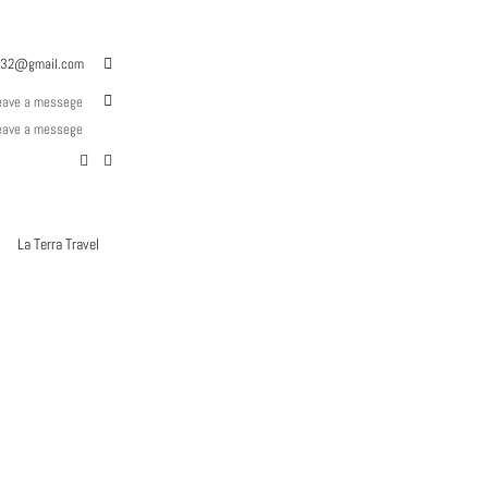
z132@gmail.com
leave a messege
eave a messege
La Terra Travel