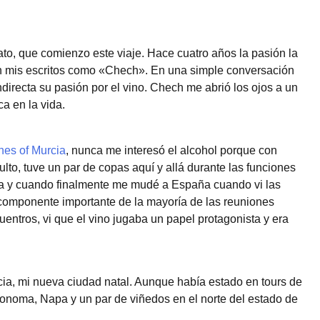
ato, que comienzo este viaje. Hace cuatro años la pasión la
 en mis escritos como «Chech». En una simple conversación
ndirecta su pasión por el vino. Chech me abrió los ojos a un
a en la vida.
nes of Murcia
, nunca me interesó el alcohol porque con
lto, tuve un par de copas aquí y allá durante las funciones
pa y cuando finalmente me mudé a España cuando vi las
n componente importante de la mayoría de las reuniones
entros, vi que el vino jugaba un papel protagonista y era
a, mi nueva ciudad natal. Aunque había estado en tours de
r Sonoma, Napa y un par de viñedos en el norte del estado de